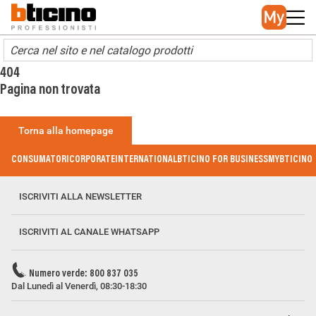
Skip to main content
Main navigation
404
Pagina non trovata
Torna alla homepage
Footer Menu
CONSUMATORI
CORPORATE
INTERNATIONAL
BTICINO FOR BUSINESS
MYBTICINO
ISCRIVITI ALLA NEWSLETTER
ISCRIVITI AL CANALE WHATSAPP
Numero verde: 800 837 035
Dal Lunedì al Venerdì, 08:30-18:30