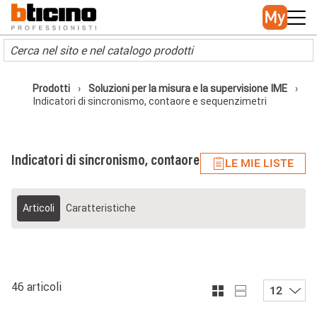
Skip to main content
Main navigation
Prodotti
Soluzioni per la misura e la supervisione IME
Indicatori di sincronismo, contaore e sequenzimetri
Indicatori di sincronismo, contaore e sequenzimetri
LE MIE LISTE
Articoli
Caratteristiche
46 articoli
12