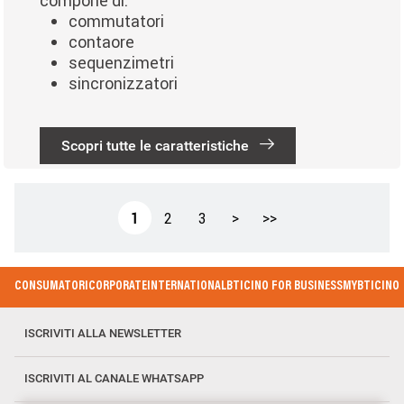
compone di:
commutatori
contaore
sequenzimetri
sincronizzatori
Scopri tutte le caratteristiche
Paginazione
Pagina attuale
Page
Page
Pagina successiva
Ultima pagina
1
2
3
>
>>
Footer Menu
CONSUMATORI
CORPORATE
INTERNATIONAL
BTICINO FOR BUSINESS
MYBTICINO
ISCRIVITI ALLA NEWSLETTER
ISCRIVITI AL CANALE WHATSAPP