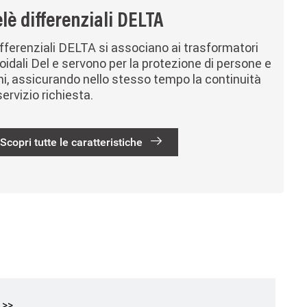
lè differenziali DELTA
ifferenziali DELTA si associano ai trasformatori
oidali Del e servono per la protezione di persone e
i, assicurando nello stesso tempo la continuità
servizio richiesta.
Scopri tutte le caratteristiche
na successiva
Ultima pagina
>>