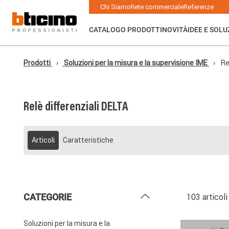
Skip to main content
Main navigation
Chi Siamo
Rete commerciale
Referenze
CATALOGO PRODOTTI
NOVITÀ
IDEE E SOLU
Prodotti
Soluzioni per la misura e la supervisione IME
Re
Relè differenziali DELTA
Articoli
Caratteristiche
CATEGORIE
103 articoli
Soluzioni per la misura e la