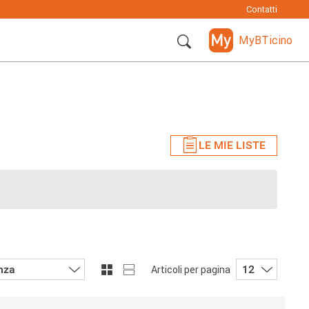
Contatti
MyBTicino
LE MIE LISTE
nza
12
Articoli per pagina