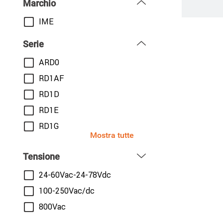
Marchio
IME
Serie
ARD0
RD1AF
RD1D
RD1E
RD1G
Mostra tutte
Tensione
24-60Vac-24-78Vdc
100-250Vac/dc
800Vac