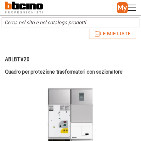
Skip to main content
Main navigation
LE MIE LISTE
ABLBTV20
Quadro per protezione trasformatori con sezionatore