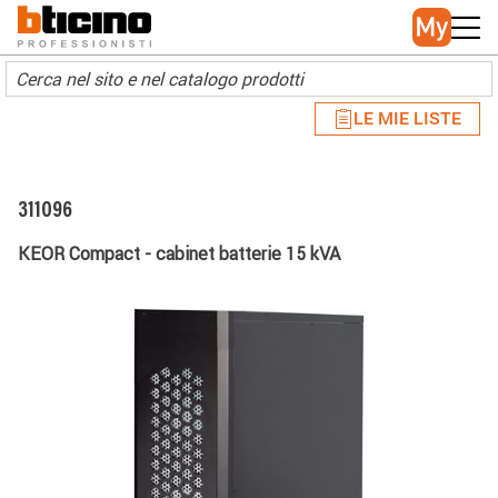
Skip to main content
Main navigation
LE MIE LISTE
311096
KEOR Compact - cabinet batterie 15 kVA