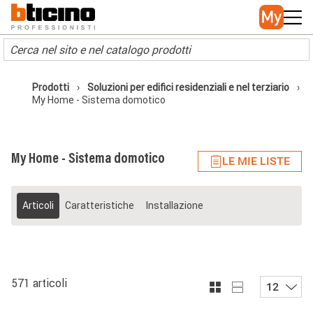
Skip to main content
Main navigation
Prodotti
Soluzioni per edifici residenziali e nel terziario
My Home - Sistema domotico
My Home - Sistema domotico
LE MIE LISTE
Articoli
Caratteristiche
Installazione
571 articoli
12