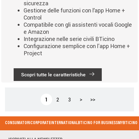
sicurezza
Gestione delle funzioni con l’app Home +
Control
Compatibile con gli assistenti vocali Google
e Amazon
Integrazione nelle serie civili BTicino
Configurazione semplice con l'app Home +
Project
Scopri tutte le caratteristiche
Paginazione
Pagina attuale
Page
Page
Pagina successiva
Ultima pagina
1
2
3
>
>>
Footer Menu
CONSUMATORI
CORPORATE
INTERNATIONAL
BTICINO FOR BUSINESS
MYBTICINO