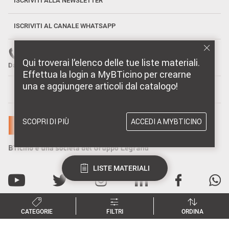
ISCRIVITI ALLA NEWSLETTER
ISCRIVITI AL CANALE WHATSAPP
Numero verde: 800 837 035
Qui troverai l’elenco delle tue liste materiali.
Dal Lunedì al Venerdì, 08:30-18:30
Effettua la login a MyBTicino per crearne
una e aggiungere articoli dal catalogo!
MARCHI DISTRIBUITI DA BTICINO
SCOPRI DI PIÙ
ACCEDI A MYBTICINO
LISTE MATERIALI
CATEGORIE
FILTRI
ORDINA