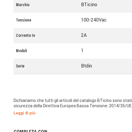
BTicino
Marchio
100-240Vac
Tensione
2A
Corrente In
1
Moduli
Btdin
Serie
Dichiariamo che tutti gli articoli del catalogo BTicino sono stat
sicurezza della Direttiva Europea Bassa Tensione: 2014/35/UE:
di protezione essenziali di compatibilità elettromagnetica sec
Leggi di più
anche conformemente alla 1995/5/CE: 9 Marzo 1999 « R&TTE »
RED ». I prodotti della BTicino S.p.A. sono conformi alle presc
Internazionale (IEC). La conformità può essere provata con cert