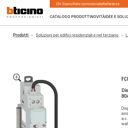
Skip to main content
Main navigation
Chi Siamo
Rete commerciale
Referenze
CATALOGO PRODOTTI
NOVITÀ
IDEE E SOLU
Prodotti
Soluzioni per edifici residenziali e nel terziario
L
FC
Dis
80
Dis
ass
a.c
wal