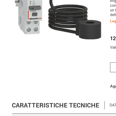
irr
con
un 
del
ges
Leg
a.c
12
Val
Agg
CARATTERISTICHE TECNICHE
DAT