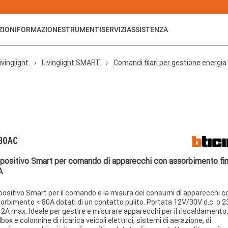
ZIONI
FORMAZIONE
STRUMENTI
SERVIZI
ASSISTENZA
ivinglight
Livinglight SMART
Comandi filari per gestione energia
80AC
positivo Smart per comando di apparecchi con assorbimento fin
A
positivo Smart per il comando e la misura dei consumi di apparecchi c
orbimento < 80A dotati di un contatto pulito. Portata 12V/30V d.c. o 
. 2A max. Ideale per gestire e misurare apparecchi per il riscaldamento,
lbox e colonnine di ricarica veicoli elettrici, sistemi di aerazione, di