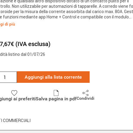
igazione e qualsiasi altro dispositivo dotato di un contatto pulito per il
trollo. Non utilizzabile per automazioni di tapparelle. A corredo viene f
toroide per la misura della corrente assorbita dal carico max. 80A. Ges
le funzioni mediante app Home + Control e compatibile con il modulo
tione carichi FC80GCS. Dimensioni 1 modulo DIN. Alimentazione 100-
gi di più
. 50/60 Hz.
7,67€ (IVA esclusa)
idità listino dal 01/07/26
Aggiungi alla lista corrente
iungi ai preferiti
Salva pagina in pdf
Condividi
I COMMERCIALI