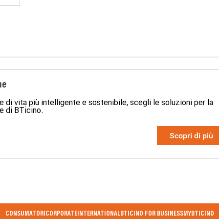
me
e di vita più intelligente e sostenibile, scegli le soluzioni per la
 di BTicino.
Scopri di più
CONSUMATORI
CORPORATE
INTERNATIONAL
BTICINO FOR BUSINESS
MYBTICINO