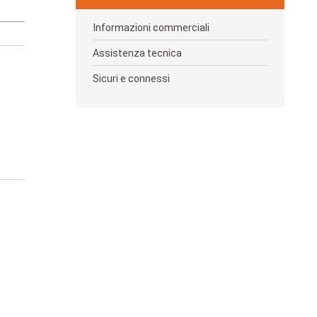
tati
mali
Informazioni commerciali
al
Assistenza tecnica
Sicuri e connessi