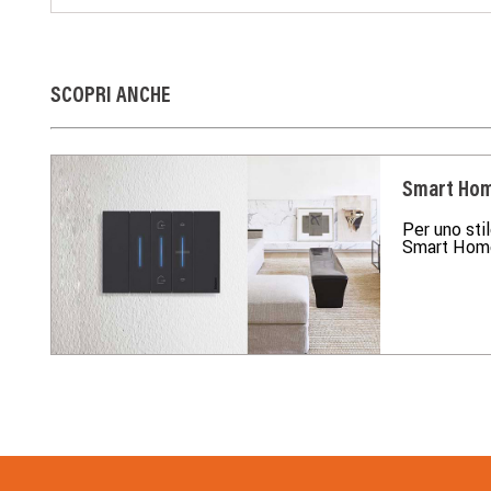
SCOPRI ANCHE
Smart Ho
Per uno stil
Smart Home
Footer Menu