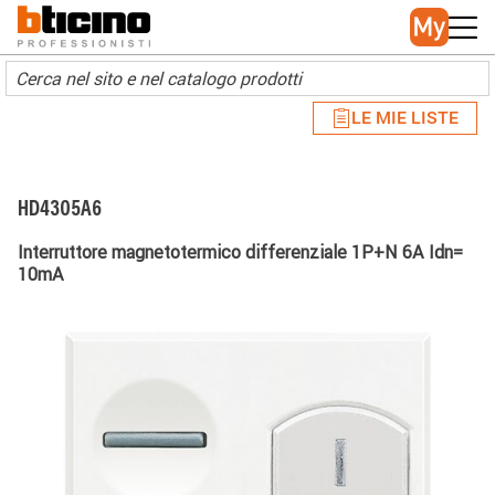
Skip to main content
Main navigation
LE MIE LISTE
HD4305A6
Interruttore magnetotermico differenziale 1P+N 6A Idn=
10mA