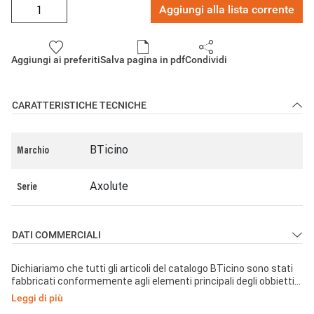
Aggiungi alla lista corrente
Aggiungi ai preferiti
Salva pagina in pdf
Condividi
CARATTERISTICHE TECNICHE
BTicino
Marchio
Axolute
Serie
DATI COMMERCIALI
Dichiariamo che tutti gli articoli del catalogo BTicino sono stati
fabbricati conformemente agli elementi principali degli obbiettivi
di sicurezza della Direttiva Europea Bassa Tensione:
Leggi di più
2014/35/UE: 26 Febbraio 2014 e dove richiesto, anche