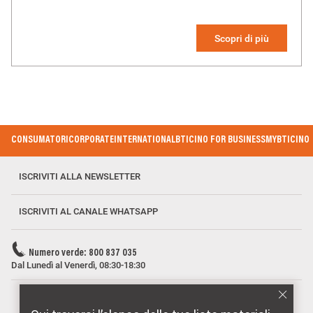
Scopri di più
Footer Menu
CONSUMATORI
CORPORATE
INTERNATIONAL
BTICINO FOR BUSINESS
MYBTICINO
ISCRIVITI ALLA NEWSLETTER
ISCRIVITI AL CANALE WHATSAPP
Numero verde: 800 837 035
Dal Lunedì al Venerdì, 08:30-18:30
MARCHI DISTRIBUITI DA BTICINO