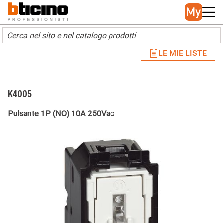
Skip to main content
Main navigation
LE MIE LISTE
K4005
Pulsante 1P (NO) 10A 250Vac