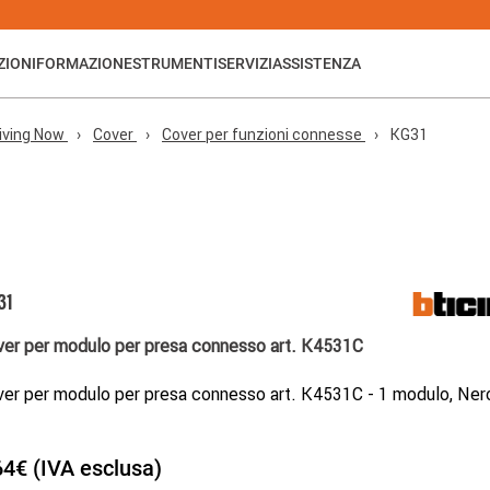
ZIONI
FORMAZIONE
STRUMENTI
SERVIZI
ASSISTENZA
iving Now
Cover
Cover per funzioni connesse
KG31
31
er per modulo per presa connesso art. K4531C
er per modulo per presa connesso art. K4531C - 1 modulo, Ner
64€ (IVA esclusa)