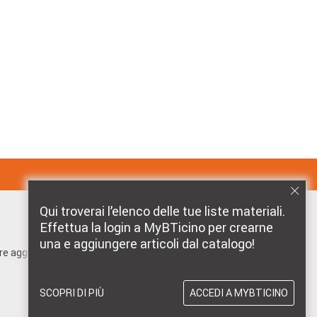
Qui troverai l’elenco delle tue liste materiali.
Effettua la login a MyBTicino per crearne
MARCHI DISTRIBUITI DA BTICINO
una e aggiungere articoli dal catalogo!
pre aggiornato!
SCOPRI DI PIÙ
ACCEDI A MYBTICINO