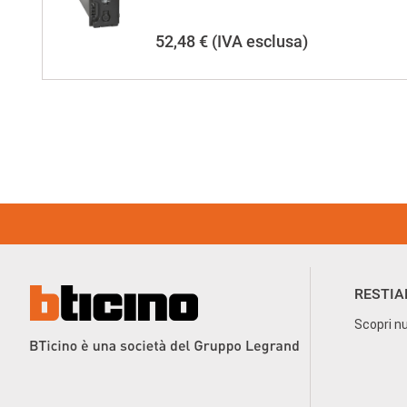
52,48 €
(IVA esclusa)
Footer Menu
RESTIA
Scopri nu