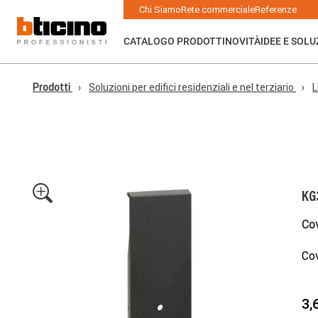
Skip to main content
Main navigation
Chi Siamo
Rete commerciale
Referenze
CATALOGO PRODOTTI
NOVITÀ
IDEE E SOLU
Prodotti
Soluzioni per edifici residenziali e nel terziario
L
KG
Cov
Cov
3,