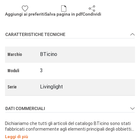
Aggiungi ai preferiti
Salva pagina in pdf
Condividi
CARATTERISTICHE TECNICHE
BTicino
Marchio
3
Moduli
Livinglight
Serie
DATI COMMERCIALI
Dichiariamo che tutti gli articoli del catalogo BTicino sono stati
fabbricati conformemente agli elementi principali degli obbiettivi
di sicurezza della Direttiva Europea Bassa Tensione:
Leggi di più