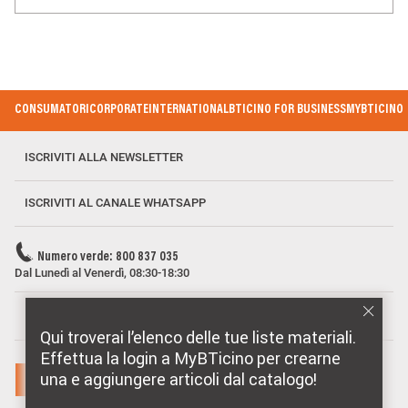
Footer Menu
CONSUMATORI
CORPORATE
INTERNATIONAL
BTICINO FOR BUSINESS
MYBTICINO
ISCRIVITI ALLA NEWSLETTER
ISCRIVITI AL CANALE WHATSAPP
Numero verde: 800 837 035
Dal Lunedì al Venerdì, 08:30-18:30
MARCHI DISTRIBUITI DA BTICINO
Qui troverai l’elenco delle tue liste materiali.
Effettua la login a MyBTicino per crearne
una e aggiungere articoli dal catalogo!