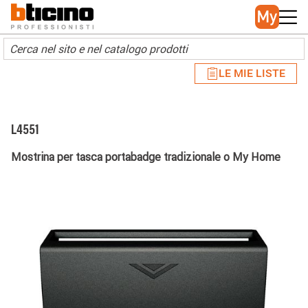
Skip to main content
Main navigation
LE MIE LISTE
L4551
Mostrina per tasca portabadge tradizionale o My Home