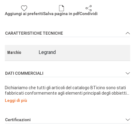
Aggiungi ai preferiti
Salva pagina in pdf
Condividi
CARATTERISTICHE TECNICHE
Legrand
Marchio
DATI COMMERCIALI
Dichiariamo che tutti gli articoli del catalogo BTicino sono stati
fabbricati conformemente agli elementi principali degli obbiettivi
di sicurezza della Direttiva Europea Bassa Tensione:
Leggi di più
2014/35/UE: 26 Febbraio 2014 e dove richiesto, anche
conformemente alle prescrizioni di protezione essenziali di
compatibilità elettromagnetica secondo la Direttiva Europea
Certificazioni
2014/30/UE: 26 Febbraio 2014, e/o dove richiesto anche
conformemente alla 1995/5/CE: 9 Marzo 1999 « R&TTE » o dove
richiesto anche conformemente alla 2014/53/UE: 16 Aprile 2014