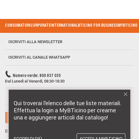
Footer Menu
CONSUMATORI
CORPORATE
INTERNATIONAL
BTICINO FOR BUSINESS
MYBTICINO
ISCRIVITI ALLA NEWSLETTER
ISCRIVITI AL CANALE WHATSAPP
Numero verde: 800 837 035
Dal Lunedì al Venerdì, 08:30-18:30
MARCHI DISTRIBUITI DA BTICINO
Qui troverai l’elenco delle tue liste materiali.
Effettua la login a MyBTicino per crearne
una e aggiungere articoli dal catalogo!