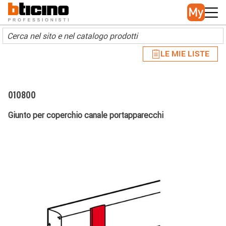
Skip to main content
Main navigation
LE MIE LISTE
010800
Giunto per coperchio canale portapparecchi