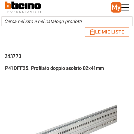
Skip to main content
Main navigation
LE MIE LISTE
343773
P41DFF25. Profilato doppio asolato 82x41mm