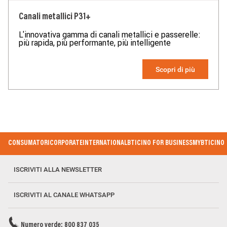
base di quanto sopra tali prodotti sono da ritenersi conformi alle
prescrizioni del Decreto Ministeriale n°37 del 22/01/2008.
Canali metallici P31+
L'innovativa gamma di canali metallici e passerelle:
più rapida, più performante, più intelligente
Scopri di più
Footer Menu
CONSUMATORI
CORPORATE
INTERNATIONAL
BTICINO FOR BUSINESS
MYBTICINO
ISCRIVITI ALLA NEWSLETTER
ISCRIVITI AL CANALE WHATSAPP
Numero verde: 800 837 035