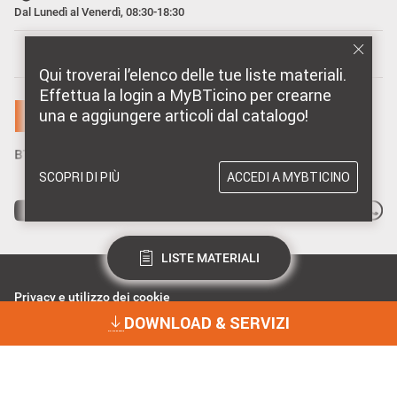
Dal Lunedì al Venerdì, 08:30-18:30
MARCHI DISTRIBUITI DA BTICINO
Qui troverai l’elenco delle tue liste materiali.
Effettua la login a MyBTicino per crearne
una e aggiungere articoli dal catalogo!
SCOPRI DI PIÙ
ACCEDI A MYBTICINO
LISTE MATERIALI
Privacy e utilizzo dei cookie
Consenso Privacy
DOWNLOAD & SERVIZI
Data Privacy e Cybersecurity
Dichiarazione Accessibilità
BTicino Spa - Viale Borri 231, 21100 Varese - Capitale sociale 98.800.000
i.v. - R.I. Varese e C.F. 10991860155 - R.E.A. Varese 237038 - P.I.
DOWNLOAD & SERVIZI
10991860155 - ©2023 BTicino S.p.A.