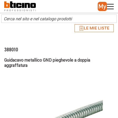
Skip to main content
Main navigation
LE MIE LISTE
388010
Guidacavo metallico GND pieghevole a doppia
aggraffatura