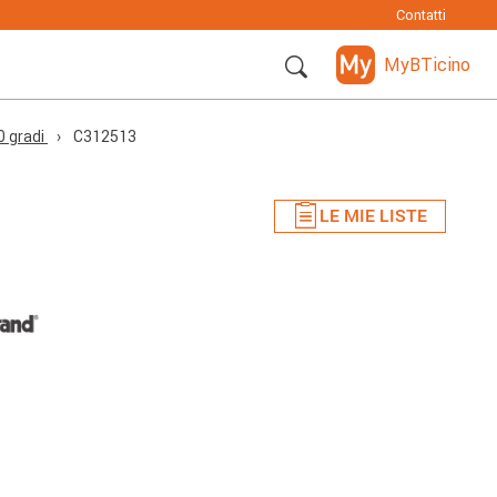
Contatti
MyBTicino
0 gradi
C312513
LE MIE LISTE