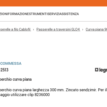
ZIONI
FORMAZIONE
STRUMENTI
SERVIZI
ASSISTENZA
erelle a filo Cablofil
Passerelle a traversini GLO4
Curva piana 9
 COMMESSA
12513
erchio curva piana
erchio curva piana larghezza 300 mm. Zincato sendzimir. Per il
saggio utilizzare clip 8236000