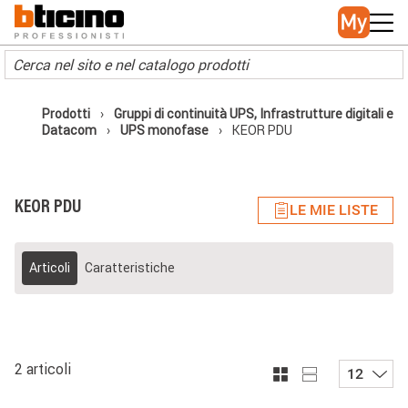
Skip to main content
Main navigation
Prodotti
Gruppi di continuità UPS, Infrastrutture digitali e
Datacom
UPS monofase
KEOR PDU
KEOR PDU
LE MIE LISTE
Articoli
Caratteristiche
2 articoli
12