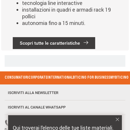
tecnologia line interactive
installazioni in quadri e armadi rack 19
pollici
autonomia fino a 15 minuti.
Scopri tutte le caratteristiche
Paginazione
Footer Menu
CONSUMATORI
CORPORATE
INTERNATIONAL
BTICINO FOR BUSINESS
MYBTICINO
ISCRIVITI ALLA NEWSLETTER
ISCRIVITI AL CANALE WHATSAPP
Numero verde: 800 837 035
Qui troverai l’elenco delle tue liste materiali.
Dal Lunedì al Venerdì, 08:30-18:30