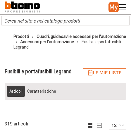
Skip to main content
Main navigation
Prodotti
Quadri, guidacavi e accessori per l'automazione
Accessori per l'automazione
Fusibili e portafusibili
Legrand
Fusibili e portafusibili Legrand
LE MIE LISTE
Articoli
Caratteristiche
319 articoli
12