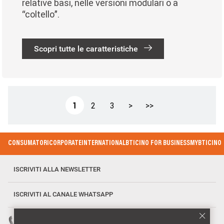
relative basi, nelle versioni modulari o a
“coltello”.
Scopri tutte le caratteristiche
Paginazione
Pagina attuale
Page
Page
Pagina successiva
Ultima pagina
1
2
3
>
>>
Footer Menu
CONSUMATORI
CORPORATE
INTERNATIONAL
BTICINO FOR BUSINESS
MYBTICINO
ISCRIVITI ALLA NEWSLETTER
ISCRIVITI AL CANALE WHATSAPP