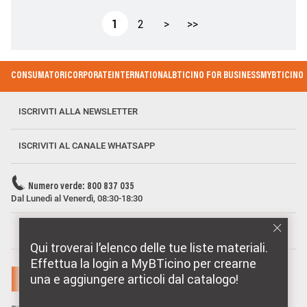
Paginazione
Pagina attuale
Page
Pagina successiva
Ultima pagina
1
2
>
>>
Footer Menu
CONSUMATORI
CORPORATE
INTERNATIONAL
BTICINO FOR BUSINESS
MYBTICINO
ISCRIVITI ALLA NEWSLETTER
ISCRIVITI AL CANALE WHATSAPP
Numero verde: 800 837 035
Dal Lunedì al Venerdì, 08:30-18:30
MARCHI DISTRIBUITI DA BTICINO
Qui troverai l’elenco delle tue liste materiali.
Effettua la login a MyBTicino per crearne
una e aggiungere articoli dal catalogo!