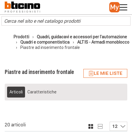
Skip to main content
Main navigation
Prodotti
Quadri, guidacavi e accessori per l'automazione
Quadri e componentistica
ALTIS - Armadi monoblocco
Piastre ad inserimento frontale
Piastre ad inserimento frontale
LE MIE LISTE
Articoli
Caratteristiche
20 articoli
12