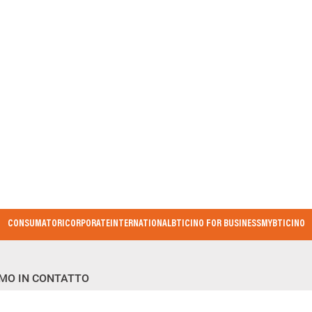
CONSUMATORI
CORPORATE
INTERNATIONAL
BTICINO FOR BUSINESS
MYBTICINO
MO IN CONTATTO
ovi prodotti e innovazioni in anteprima. Lasciati ispirare e rimani sem