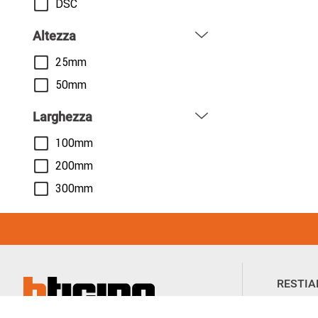
DSC
Altezza
25mm
50mm
Larghezza
100mm
200mm
300mm
Footer Menu
RESTIA
Scopri nu