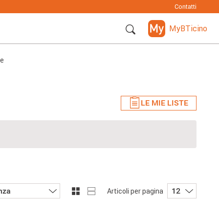
Contatti
MyBTicino
le
LE MIE LISTE
nza
12
Articoli per pagina