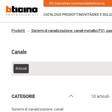
Skip to main content
Main navigation
Chi Siamo
Rete commerciale
Referenze
CATALOGO PRODOTTI
NOVITÀ
IDEE E SOLU
Prodotti
Sistemi di canalizzazione: canali metallici P31, pass
Canale
Articoli
CATEGORIE
10 articoli
Sistemi di canalizzazione: canali