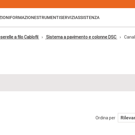
ZIONI
FORMAZIONE
STRUMENTI
SERVIZI
ASSISTENZA
erelle a filo Cablofil
Sistema a pavimento e colonne DSC
Cana
Rileva
Ordina per