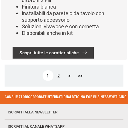
citofoni 2 Fili
Finitura bianca
Installabili da parete o da tavolo con
supporto accessorio
Soluzioni vivavoce e con cornetta
Disponibili anche in kit
Scopri tutte le caratteristiche
Paginazione
Pagina attuale
Page
Pagina successiva
Ultima pagina
1
2
>
>>
Footer Menu
CONSUMATORI
CORPORATE
INTERNATIONAL
BTICINO FOR BUSINESS
MYBTICINO
ISCRIVITI ALLA NEWSLETTER
ISCRIVITI AL CANALE WHATSAPP