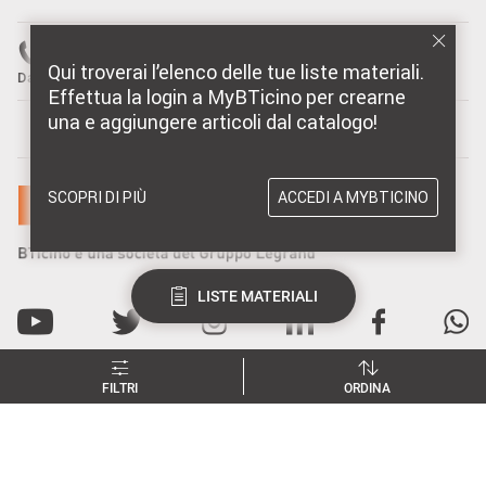
Numero verde: 800 837 035
Qui troverai l’elenco delle tue liste materiali.
Dal Lunedì al Venerdì, 08:30-18:30
Effettua la login a MyBTicino per crearne
una e aggiungere articoli dal catalogo!
MARCHI DISTRIBUITI DA BTICINO
SCOPRI DI PIÙ
ACCEDI A MYBTICINO
LISTE MATERIALI
FILTRI
ORDINA
Privacy e utilizzo dei cookie
CATEGORIE
FILTRA ARTICOLI
ORDINA ARTICOLI PER
Consenso Privacy
Data Privacy e Cybersecurity
Dichiarazione Accessibilità