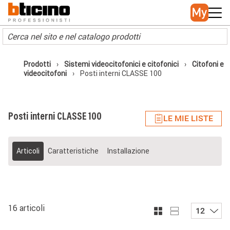
Skip to main content
Main navigation
Prodotti
Sistemi videocitofonici e citofonici
Citofoni e
videocitofoni
Posti interni CLASSE 100
Posti interni CLASSE 100
LE MIE LISTE
Articoli
Caratteristiche
Installazione
16 articoli
12