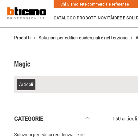
Skip to main content
Main navigation
Chi Siamo
Rete commerciale
Referenze
CATALOGO PRODOTTI
NOVITÀ
IDEE E SOLU
Prodotti
Soluzioni per edifici residenziali e nel terziario
A
Magic
Articoli
CATEGORIE
150 articoli
Soluzioni per edifici residenziali e nel