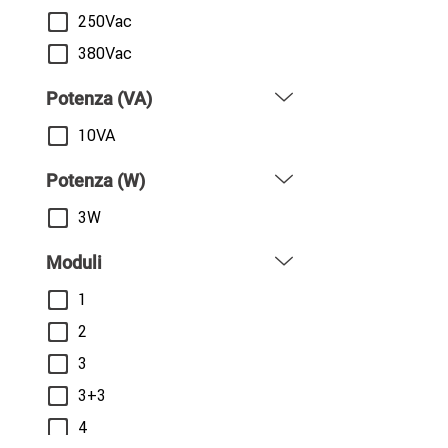
250Vac
380Vac
Potenza (VA)
10VA
Potenza (W)
3W
Moduli
1
2
3
3+3
4
Mostra tutte