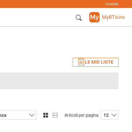
Contatti
MyBTicino
LE MIE LISTE
nza
12
Articoli per pagina