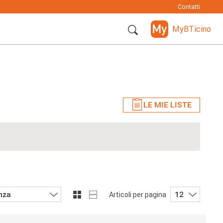
Contatti
MyBTicino
LE MIE LISTE
nza
12
Articoli per pagina