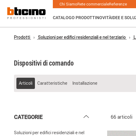
Skip to main content
Main navigation
Chi Siamo
Rete commerciale
Referenze
CATALOGO PRODOTTI
NOVITÀ
IDEE E SOLU
Prodotti
Soluzioni per edifici residenziali e nel terziario
L
Dispositivi di comando
Articoli
Caratteristiche
Installazione
CATEGORIE
66 articoli
Soluzioni per edifici residenziali e nel