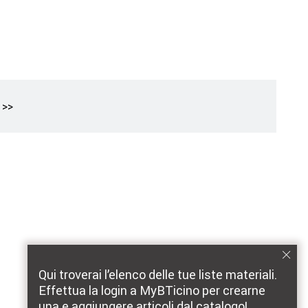
na successiva
Ultima pagina
>>
Qui troverai l’elenco delle tue liste materiali.
Effettua la login a MyBTicino per crearne
una e aggiungere articoli dal catalogo!