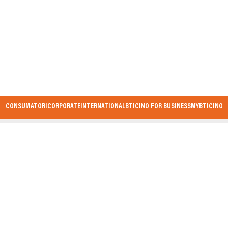
CONSUMATORI
CORPORATE
INTERNATIONAL
BTICINO FOR BUSINESS
MYBTICINO
MO IN CONTATTO
ovi prodotti e innovazioni in anteprima. Lasciati ispirare e rimani sem
Mi iscrivo alla newsletter
Mi iscrivo al canale WhatsApp