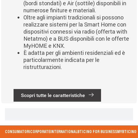
(bordi stondati) e Air (sottile) disponibili in
numerose finiture e materiali.
Oltre agli impianti tradizionali si possono
realizzare sistemi per la Smart Home con
dispositivi connessi via radio (offerta with
Netatmo) e a BUS disponibili con le offerte
MyHOME e KNX.
È adatta per gli ambienti residenziali ed è
particolarmente indicata per le
ristrutturazioni.
Scopri tutte le caratteristiche
Paginazione
Footer Menu
CONSUMATORI
CORPORATE
INTERNATIONAL
BTICINO FOR BUSINESS
MYBTICINO