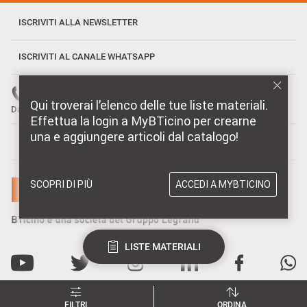
ISCRIVITI ALLA NEWSLETTER
ISCRIVITI AL CANALE WHATSAPP
Numero verde: 800 837 035
Qui troverai l’elenco delle tue liste materiali.
Dal Lunedì al Venerdì, 08:30-18:30
Effettua la login a MyBTicino per crearne
una e aggiungere articoli dal catalogo!
MARCHI DISTRIBUITI DA BTICINO
SCOPRI DI PIÙ
ACCEDI A MYBTICINO
LISTE MATERIALI
FILTRI
ORDINA