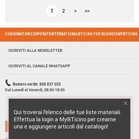
Paginazione
Pagina attuale
Page
Pagina successiva
Ultima pagina
1
2
>
>>
Footer Menu
CONSUMATORI
CORPORATE
INTERNATIONAL
BTICINO FOR BUSINESS
MYBTICINO
ISCRIVITI ALLA NEWSLETTER
ISCRIVITI AL CANALE WHATSAPP
Numero verde: 800 837 035
Dal Lunedì al Venerdì, 08:30-18:30
MARCHI DISTRIBUITI DA BTICINO
Qui troverai l’elenco delle tue liste materiali.
Effettua la login a MyBTicino per crearne
una e aggiungere articoli dal catalogo!