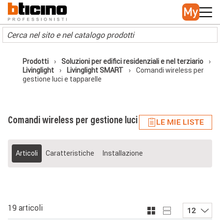
Skip to main content
Main navigation
Prodotti
Soluzioni per edifici residenziali e nel terziario
Livinglight
Livinglight SMART
Comandi wireless per
gestione luci e tapparelle
Comandi wireless per gestione luci e tapparelle
LE MIE LISTE
Articoli
Caratteristiche
Installazione
19 articoli
12