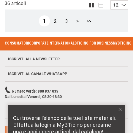
36 articoli
12
Paginazione
Pagina attuale
Page
Page
Pagina successiva
Ultima pagina
1
2
3
>
>>
Footer Menu
CONSUMATORI
CORPORATE
INTERNATIONAL
BTICINO FOR BUSINESS
MYBTICINO
ISCRIVITI ALLA NEWSLETTER
ISCRIVITI AL CANALE WHATSAPP
Numero verde: 800 837 035
Dal Lunedì al Venerdì, 08:30-18:30
MARCHI DISTRIBUITI DA BTICINO
Qui troverai l’elenco delle tue liste materiali.
Effettua la login a MyBTicino per crearne
una e aggiungere articoli dal catalogo!