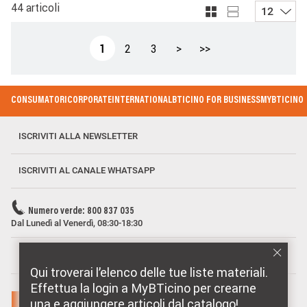
44 articoli
12
Paginazione
Pagina attuale
Page
Page
Pagina successiva
Ultima pagina
1
2
3
>
>>
Footer Menu
CONSUMATORI
CORPORATE
INTERNATIONAL
BTICINO FOR BUSINESS
MYBTICINO
ISCRIVITI ALLA NEWSLETTER
ISCRIVITI AL CANALE WHATSAPP
Numero verde: 800 837 035
Dal Lunedì al Venerdì, 08:30-18:30
MARCHI DISTRIBUITI DA BTICINO
Qui troverai l’elenco delle tue liste materiali.
Effettua la login a MyBTicino per crearne
una e aggiungere articoli dal catalogo!