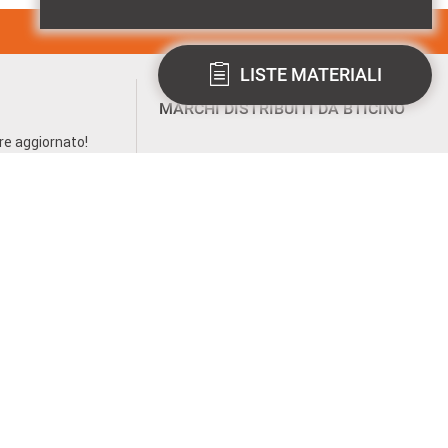
LISTE MATERIALI
MARCHI DISTRIBUITI DA BTICINO
pre aggiornato!
entale
P.I. 10991860155 - ©2023 BTicino S.p.A.