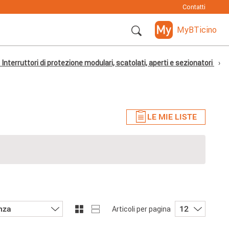
Contatti
MyBTicino
Interruttori di protezione modulari, scatolati, aperti e sezionatori
LE MIE LISTE
nza
12
Articoli per pagina