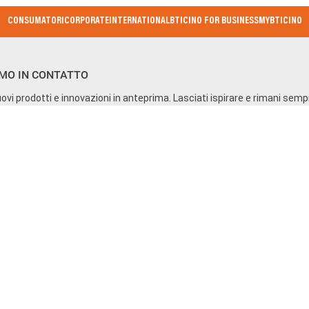
CONSUMATORI
CORPORATE
INTERNATIONAL
BTICINO FOR BUSINESS
MYBTICINO
MO IN CONTATTO
ovi prodotti e innovazioni in anteprima. Lasciati ispirare e rimani sem
Mi iscrivo alla newsletter
Mi iscrivo al canale WhatsApp
 Privacy e Cybersecurity
Accessibilità
Etichettatura Ambi
.800.000 i.v. - R.I. Varese e C.F. 10991860155 - R.E.A. Varese 237038 - 