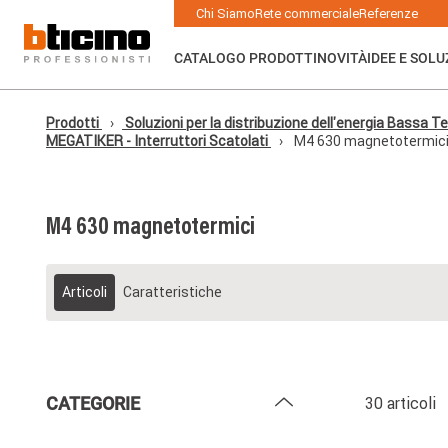
Skip to main content
Main navigation
Chi Siamo
Rete commerciale
Referenze
CATALOGO PRODOTTI
NOVITÀ
IDEE E SOLU
Prodotti
Soluzioni per la distribuzione dell'energia Bassa Ten
MEGATIKER - Interruttori Scatolati
M4 630 magnetotermic
M4 630 magnetotermici
Articoli
Caratteristiche
CATEGORIE
30 articoli