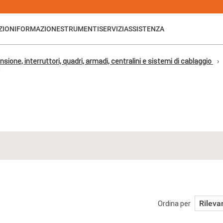
ZIONI
FORMAZIONE
STRUMENTI
SERVIZI
ASSISTENZA
sione, interruttori, quadri, armadi, centralini e sistemi di cablaggio
i
Rileva
Ordina per