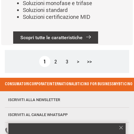
Soluzioni monofase e trifase
Soluzioni standard
Soluzioni certificazione MID
Scopri tutte le caratteristiche
Paginazione
Pagina attuale
Page
Page
Pagina successiva
Ultima pagina
1
2
3
>
>>
Footer Menu
CONSUMATORI
CORPORATE
INTERNATIONAL
BTICINO FOR BUSINESS
MYBTICINO
ISCRIVITI ALLA NEWSLETTER
ISCRIVITI AL CANALE WHATSAPP
Numero verde: 800 837 035