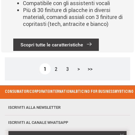
Compatibile con gli assistenti vocali
Più di 30 finiture di placche in diversi
materiali, comandi assiali con 3 finiture di
copritasti (tech, antracite e bianco)
Scopri tutte le caratteristiche
Paginazione
Pagina attuale
Page
Page
Pagina successiva
Ultima pagina
1
2
3
>
>>
Footer Menu
CONSUMATORI
CORPORATE
INTERNATIONAL
BTICINO FOR BUSINESS
MYBTICINO
ISCRIVITI ALLA NEWSLETTER
ISCRIVITI AL CANALE WHATSAPP