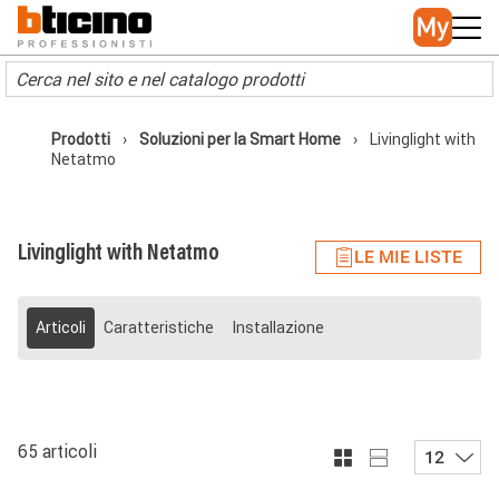
Skip to main content
Main navigation
Prodotti
Soluzioni per la Smart Home
Livinglight with
Netatmo
Livinglight with Netatmo
LE MIE LISTE
Articoli
Caratteristiche
Installazione
65 articoli
12