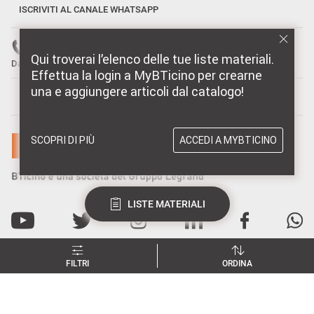
ISCRIVITI AL CANALE WHATSAPP
Numero verde: 800 837 035
Qui troverai l’elenco delle tue liste materiali.
Dal Lunedì al Venerdì, 08:30-18:30
Effettua la login a MyBTicino per crearne
una e aggiungere articoli dal catalogo!
MARCHI DISTRIBUITI DA BTICINO
SCOPRI DI PIÙ
ACCEDI A MYBTICINO
LISTE MATERIALI
FILTRI
ORDINA
Privacy e utilizzo dei cookie
CATEGORIE
FILTRA ARTICOLI
ORDINA ARTICOLI PER
Consenso Privacy
Data Privacy e Cybersecurity