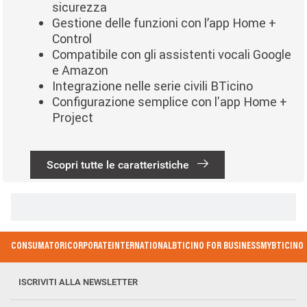
sicurezza
Gestione delle funzioni con l’app Home +
Control
Compatibile con gli assistenti vocali Google
e Amazon
Integrazione nelle serie civili BTicino
Configurazione semplice con l'app Home +
Project
Scopri tutte le caratteristiche
Paginazione
Footer Menu
CONSUMATORI
CORPORATE
INTERNATIONAL
BTICINO FOR BUSINESS
MYBTICINO
ISCRIVITI ALLA NEWSLETTER