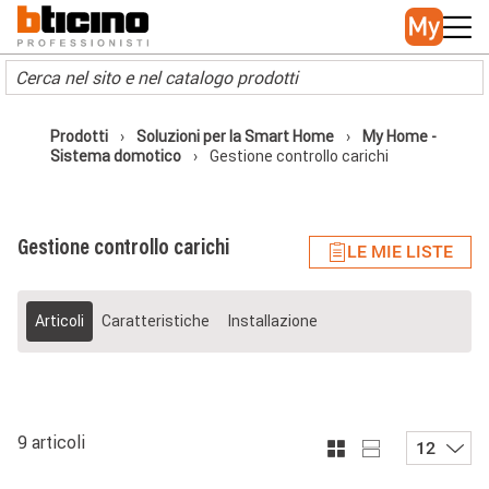
Skip to main content
Main navigation
Prodotti
Soluzioni per la Smart Home
My Home -
Sistema domotico
Gestione controllo carichi
Gestione controllo carichi
LE MIE LISTE
Articoli
Caratteristiche
Installazione
9 articoli
12