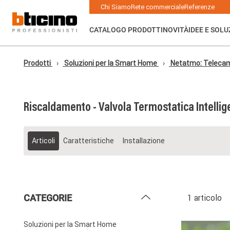
Skip to main content
Main navigation
Chi Siamo
Rete commerciale
Referenze
CATALOGO PRODOTTI
NOVITÀ
IDEE E SOLU
Prodotti
Soluzioni per la Smart Home
Netatmo: Telecamer
Riscaldamento - Valvola Termostatica Intellig
Articoli
Caratteristiche
Installazione
CATEGORIE
1 articolo
Soluzioni per la Smart Home