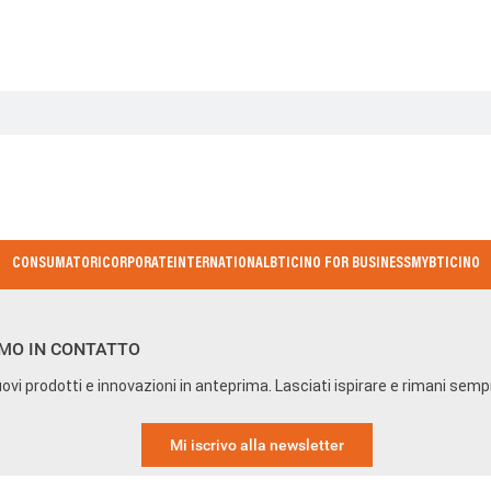
one
CONSUMATORI
CORPORATE
INTERNATIONAL
BTICINO FOR BUSINESS
MYBTICINO
MO IN CONTATTO
ovi prodotti e innovazioni in anteprima. Lasciati ispirare e rimani sem
Mi iscrivo alla newsletter