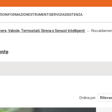
ZIONI
FORMAZIONE
STRUMENTI
SERVIZI
ASSISTENZA
e, Valvole, Termostati, Sirena e Sensori Intelligenti
Riscaldament
ente
Rileva
Ordina per