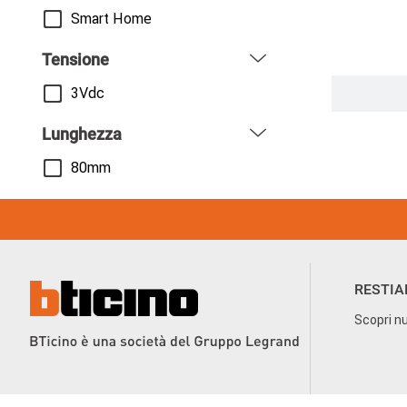
Smart Home
Tensione
3Vdc
Paginazi
Lunghezza
80mm
Footer Menu
RESTIA
Scopri nu