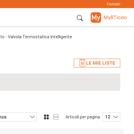
Contatti
MyBTicino
o - Valvola Termostatica Intelligente
LE MIE LISTE
nza
12
Articoli per pagina