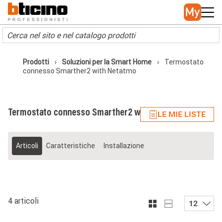
Skip to main content
Main navigation
Prodotti
Soluzioni per la Smart Home
Termostato
connesso Smarther2 with Netatmo
Termostato connesso Smarther2 with Netatmo
LE MIE LISTE
Articoli
Caratteristiche
Installazione
4 articoli
12