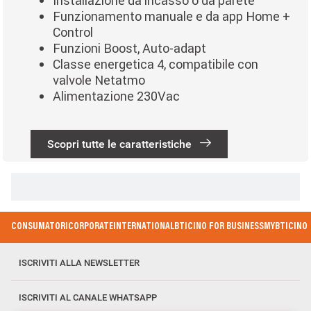
Installazione da incasso o da parete
Funzionamento manuale e da app Home +
Control
Funzioni Boost, Auto-adapt
Classe energetica 4, compatibile con
valvole Netatmo
Alimentazione 230Vac
Scopri tutte le caratteristiche
Paginazione
Footer Menu
CONSUMATORI
CORPORATE
INTERNATIONAL
BTICINO FOR BUSINESS
MYBTICINO
ISCRIVITI ALLA NEWSLETTER
ISCRIVITI AL CANALE WHATSAPP