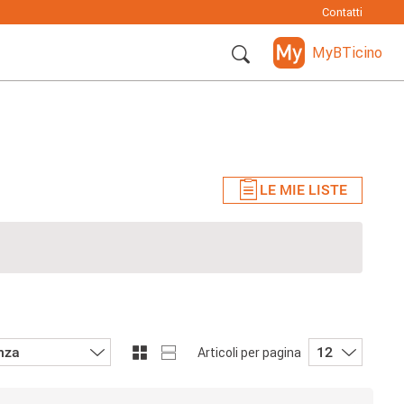
Contatti
MyBTicino
LE MIE LISTE
nza
12
Articoli per pagina