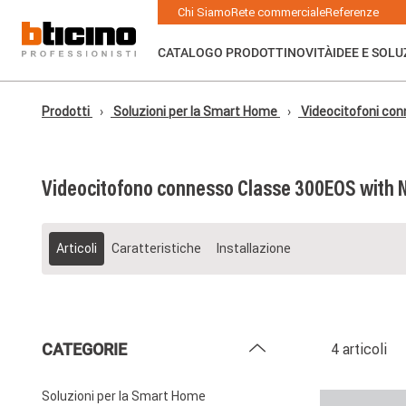
Skip to main content
Main navigation
Chi Siamo
Rete commerciale
Referenze
CATALOGO PRODOTTI
NOVITÀ
IDEE E SOLU
Prodotti
Soluzioni per la Smart Home
Videocitofoni con
Videocitofono connesso Classe 300EOS with 
Articoli
Caratteristiche
Installazione
CATEGORIE
4 articoli
Soluzioni per la Smart Home