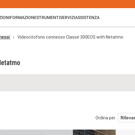
ZIONI
FORMAZIONE
STRUMENTI
SERVIZI
ASSISTENZA
nessi
Videocitofono connesso Classe 300EOS with Netatmo
Netatmo
Rileva
Ordina per