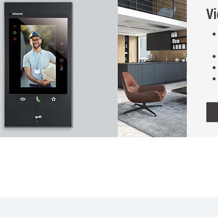
Vi
one