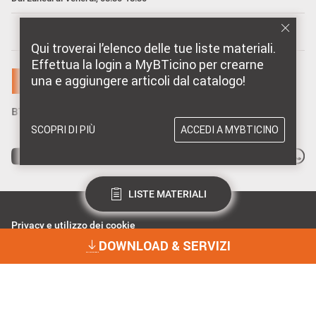
MARCHI DISTRIBUITI DA BTICINO
Qui troverai l’elenco delle tue liste materiali.
Effettua la login a MyBTicino per crearne
una e aggiungere articoli dal catalogo!
SCOPRI DI PIÙ
ACCEDI A MYBTICINO
LISTE MATERIALI
Privacy e utilizzo dei cookie
Consenso Privacy
DOWNLOAD & SERVIZI
Data Privacy e Cybersecurity
Dichiarazione Accessibilità
BTicino Spa - Viale Borri 231, 21100 Varese - Capitale sociale 98.800.000
i.v. - R.I. Varese e C.F. 10991860155 - R.E.A. Varese 237038 - P.I.
DOWNLOAD & SERVIZI
10991860155 - ©2023 BTicino S.p.A.