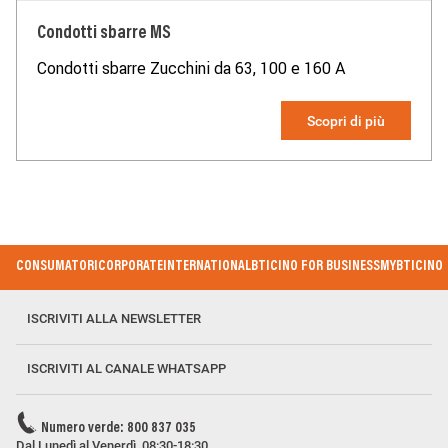
Condotti sbarre MS
Condotti sbarre Zucchini da 63, 100 e 160 A
Scopri di più
Footer Menu
CONSUMATORI
CORPORATE
INTERNATIONAL
BTICINO FOR BUSINESS
MYBTICINO
ISCRIVITI ALLA NEWSLETTER
ISCRIVITI AL CANALE WHATSAPP
Numero verde: 800 837 035
Dal Lunedì al Venerdì, 08:30-18:30