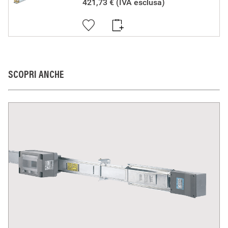
elettrica, essi non compromettono la sicurezza di persone,
421,73 €
(IVA esclusa)
animali domestici e beni se installati in modo corretto, secondo
la loro destinazione, e sottoposti a manutenzione non difettosa.
I prodotti BTicino certificati con il marchio IMQ (Istituto italiano
del Marchio di Qualità) sono inoltre conformi ai requisiti delle
norme elaborate dal Comitato Elettrotecnico Italiano (CEI). Sulla
base di quanto sopra tali prodotti sono da ritenersi conformi alle
prescrizioni del Decreto Ministeriale n°37 del 22/01/2008.
SCOPRI ANCHE