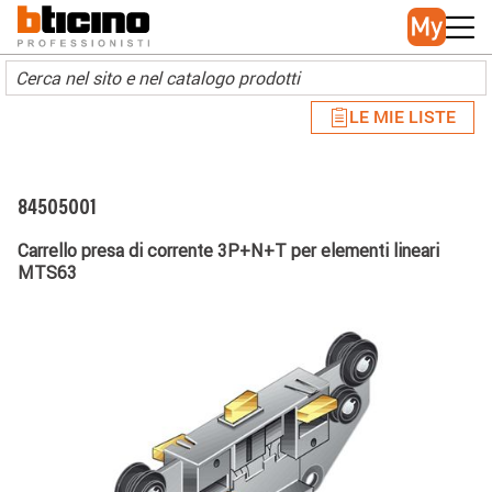
Skip to main content
Main navigation
LE MIE LISTE
84505001
Carrello presa di corrente 3P+N+T per elementi lineari
MTS63