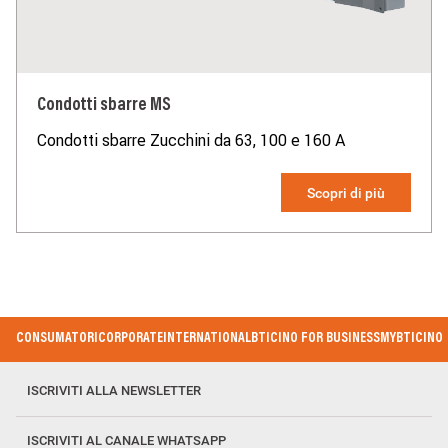
Condotti sbarre MS
Condotti sbarre Zucchini da 63, 100 e 160 A
Scopri di più
Footer Menu
CONSUMATORI
CORPORATE
INTERNATIONAL
BTICINO FOR BUSINESS
MYBTICINO
ISCRIVITI ALLA NEWSLETTER
ISCRIVITI AL CANALE WHATSAPP