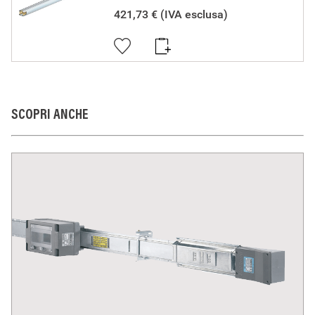
elettrica, essi non compromettono la sicurezza di persone,
421,73 €
(IVA esclusa)
animali domestici e beni se installati in modo corretto, secondo
la loro destinazione, e sottoposti a manutenzione non difettosa.
I prodotti BTicino certificati con il marchio IMQ (Istituto italiano
del Marchio di Qualità) sono inoltre conformi ai requisiti delle
norme elaborate dal Comitato Elettrotecnico Italiano (CEI). Sulla
base di quanto sopra tali prodotti sono da ritenersi conformi alle
prescrizioni del Decreto Ministeriale n°37 del 22/01/2008.
SCOPRI ANCHE