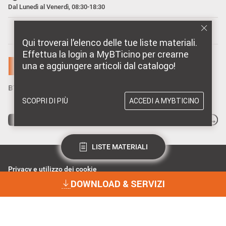
Dal Lunedì al Venerdì, 08:30-18:30
MARCHI DISTRIBUITI DA BTICINO
Qui troverai l’elenco delle tue liste materiali.
Effettua la login a MyBTicino per crearne
una e aggiungere articoli dal catalogo!
SCOPRI DI PIÙ
ACCEDI A MYBTICINO
LISTE MATERIALI
Privacy e utilizzo dei cookie
Consenso Privacy
DOWNLOAD & SERVIZI
Data Privacy e Cybersecurity
Dichiarazione Accessibilità
BTicino Spa - Viale Borri 231, 21100 Varese - Capitale sociale 98.800.000
i.v. - R.I. Varese e C.F. 10991860155 - R.E.A. Varese 237038 - P.I.
DOWNLOAD & SERVIZI
10991860155 - ©2023 BTicino S.p.A.