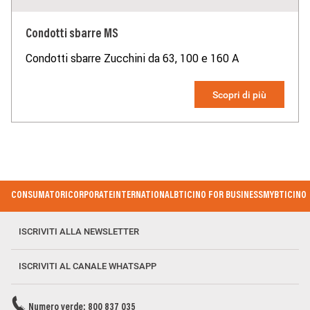
Condotti sbarre MS
Condotti sbarre Zucchini da 63, 100 e 160 A
Scopri di più
Footer Menu
CONSUMATORI
CORPORATE
INTERNATIONAL
BTICINO FOR BUSINESS
MYBTICINO
ISCRIVITI ALLA NEWSLETTER
ISCRIVITI AL CANALE WHATSAPP
Numero verde: 800 837 035