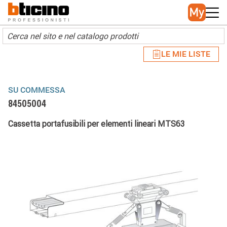
Skip to main content
Main navigation
LE MIE LISTE
SU COMMESSA
84505004
Cassetta portafusibili per elementi lineari MTS63