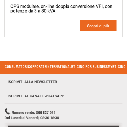
CPS modulare, on-line doppia conversione VFI, con
potenze da 3 a 80 kVA
Scopri di più
Footer Menu
CONSUMATORI
CORPORATE
INTERNATIONAL
BTICINO FOR BUSINESS
MYBTICINO
ISCRIVITI ALLA NEWSLETTER
ISCRIVITI AL CANALE WHATSAPP
Numero verde: 800 837 035
Dal Lunedì al Venerdì, 08:30-18:30