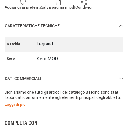
Aggiungi ai preferiti
Salva pagina in pdf
Condividi
CARATTERISTICHE TECNICHE
Legrand
Marchio
Keor MOD
Serie
DATI COMMERCIALI
Dichiariamo che tutti gli articoli del catalogo BTicino sono stati
fabbricati conformemente agli elementi principali degli obbiettivi
di sicurezza della Direttiva Europea Bassa Tensione:
Leggi di più
2014/35/UE: 26 Febbraio 2014 e dove richiesto, anche
conformemente alle prescrizioni di protezione essenziali di
compatibilità elettromagnetica secondo la Direttiva Europea
2014/30/UE: 26 Febbraio 2014, e/o dove richiesto anche
COMPLETA CON