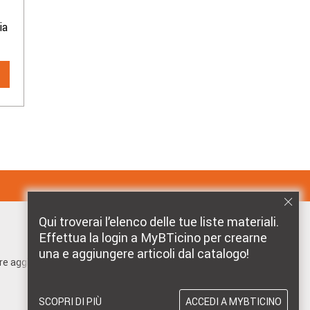
Leggii co
ia
Contenitor
dell’autom
Qui troverai l’elenco delle tue liste materiali.
Effettua la login a MyBTicino per crearne
MARCHI DISTRIBUITI DA BTICINO
una e aggiungere articoli dal catalogo!
pre aggiornato!
SCOPRI DI PIÙ
ACCEDI A MYBTICINO