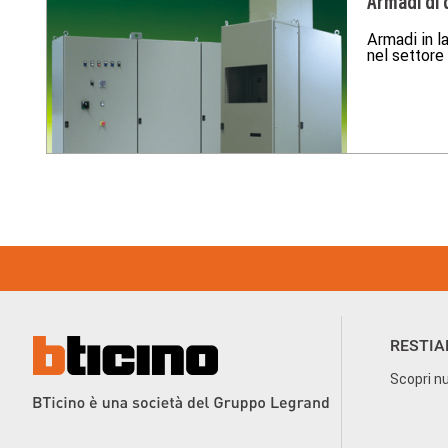
Armadi di 
Ministeriale n°37 del 22/01/2008.
Armadi in l
nel settore
Footer Menu
RESTIA
Scopri nu