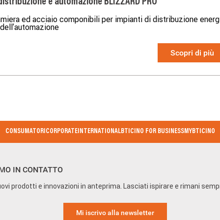
distribuzione e automazione BLIZZARD PRO
amiera ed acciaio componibili per impianti di distribuzione energ
 dell'automazione
Scopri di più
CONSUMATORI
CORPORATE
INTERNATIONAL
BTICINO FOR BUSINESS
MYBTICINO
MO IN CONTATTO
ovi prodotti e innovazioni in anteprima. Lasciati ispirare e rimani sem
Mi iscrivo alla newsletter