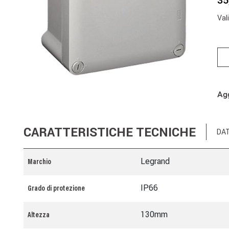
35
Val
Agg
CARATTERISTICHE TECNICHE
DAT
Legrand
Marchio
IP66
Grado di protezione
130mm
Altezza