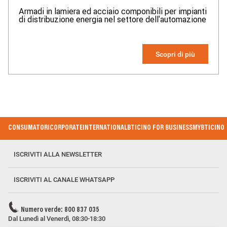
Armadi in lamiera ed acciaio componibili per impianti
di distribuzione energia nel settore dell'automazione
Scopri di più
Footer Menu
CONSUMATORI
CORPORATE
INTERNATIONAL
BTICINO FOR BUSINESS
MYBTICINO
ISCRIVITI ALLA NEWSLETTER
ISCRIVITI AL CANALE WHATSAPP
Numero verde: 800 837 035
Dal Lunedì al Venerdì, 08:30-18:30