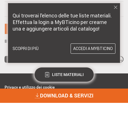
MARCHI DISTRIBUITI DA BTICINO
Qui troverai l’elenco delle tue liste materiali.
Effettua la login a MyBTicino per crearne
una e aggiungere articoli dal catalogo!
SCOPRI DI PIÙ
ACCEDI A MYBTICINO
LISTE MATERIALI
Privacy e utilizzo dei cookie
Consenso Privacy
DOWNLOAD & SERVIZI
Data Privacy e Cybersecurity
Dichiarazione Accessibilità
BTicino Spa - Viale Borri 231, 21100 Varese - Capitale sociale 98.800.000
i.v. - R.I. Varese e C.F. 10991860155 - R.E.A. Varese 237038 - P.I.
DOWNLOAD & SERVIZI
10991860155 - ©2023 BTicino S.p.A.