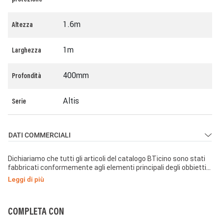
protezione
1.6m
Altezza
1m
Larghezza
400mm
Profondità
Altis
Serie
DATI COMMERCIALI
Dichiariamo che tutti gli articoli del catalogo BTicino sono stati
fabbricati conformemente agli elementi principali degli obbiettivi
di sicurezza della Direttiva Europea Bassa Tensione:
Leggi di più
2014/35/UE: 26 Febbraio 2014 e dove richiesto, anche
conformemente alle prescrizioni di protezione essenziali di
compatibilità elettromagnetica secondo la Direttiva Europea
2014/30/UE: 26 Febbraio 2014, e/o dove richiesto anche
COMPLETA CON