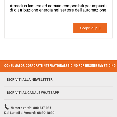
Armadi in lamiera ed acciaio componibili per impianti
di distribuzione energia nel settore dell'automazione
Scopri di più
Footer Menu
CONSUMATORI
CORPORATE
INTERNATIONAL
BTICINO FOR BUSINESS
MYBTICINO
ISCRIVITI ALLA NEWSLETTER
ISCRIVITI AL CANALE WHATSAPP
Numero verde: 800 837 035
Dal Lunedì al Venerdì, 08:30-18:30