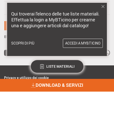
MARCHI DISTRIBUITI DA BTICINO
Qui troverai l’elenco delle tue liste materiali.
Effettua la login a MyBTicino per crearne
una e aggiungere articoli dal catalogo!
SCOPRI DI PIÙ
ACCEDI A MYBTICINO
LISTE MATERIALI
Privacy e utilizzo dei cookie
Consenso Privacy
DOWNLOAD & SERVIZI
Data Privacy e Cybersecurity
Dichiarazione Accessibilità
BTicino Spa - Viale Borri 231, 21100 Varese - Capitale sociale 98.800.000
i.v. - R.I. Varese e C.F. 10991860155 - R.E.A. Varese 237038 - P.I.
DOWNLOAD & SERVIZI
10991860155 - ©2023 BTicino S.p.A.