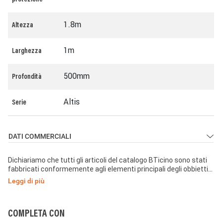
protezione
1.8m
Altezza
1m
Larghezza
500mm
Profondità
Altis
Serie
DATI COMMERCIALI
Dichiariamo che tutti gli articoli del catalogo BTicino sono stati
fabbricati conformemente agli elementi principali degli obbiettivi
di sicurezza della Direttiva Europea Bassa Tensione:
Leggi di più
2014/35/UE: 26 Febbraio 2014 e dove richiesto, anche
conformemente alle prescrizioni di protezione essenziali di
compatibilità elettromagnetica secondo la Direttiva Europea
2014/30/UE: 26 Febbraio 2014, e/o dove richiesto anche
COMPLETA CON