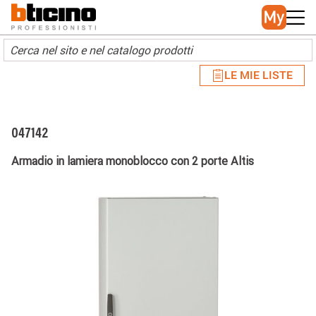
Skip to main content
Main navigation
LE MIE LISTE
047142
Armadio in lamiera monoblocco con 2 porte Altis