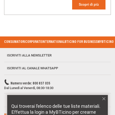
Scopri di più
Footer Menu
CONSUMATORI
CORPORATE
INTERNATIONAL
BTICINO FOR BUSINESS
MYBTICINO
ISCRIVITI ALLA NEWSLETTER
ISCRIVITI AL CANALE WHATSAPP
Numero verde: 800 837 035
Dal Lunedì al Venerdì, 08:30-18:30
MARCHI DISTRIBUITI DA BTICINO
Qui troverai l’elenco delle tue liste materiali.
Effettua la login a MyBTicino per crearne