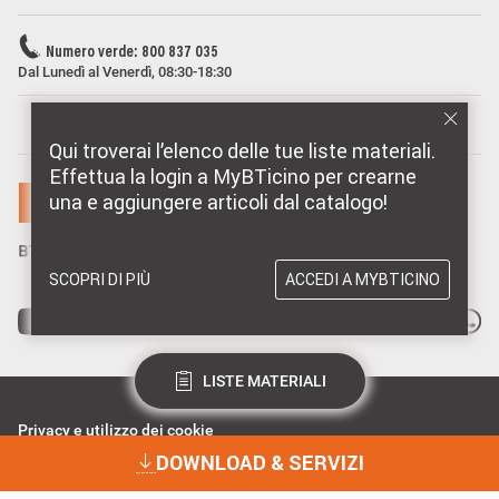
elettrica, essi non compromettono la sicurezza di persone,
animali domestici e beni se installati in modo corretto, secondo
la loro destinazione, e sottoposti a manutenzione non difettosa.
Numero verde: 800 837 035
I prodotti BTicino certificati con il marchio IMQ (Istituto italiano
Dal Lunedì al Venerdì, 08:30-18:30
del Marchio di Qualità) sono inoltre conformi ai requisiti delle
norme elaborate dal Comitato Elettrotecnico Italiano (CEI). Sulla
MARCHI DISTRIBUITI DA BTICINO
base di quanto sopra tali prodotti sono da ritenersi conformi alle
Qui troverai l’elenco delle tue liste materiali.
prescrizioni del Decreto Ministeriale n°37 del 22/01/2008.
Effettua la login a MyBTicino per crearne
una e aggiungere articoli dal catalogo!
SCOPRI DI PIÙ
ACCEDI A MYBTICINO
LISTE MATERIALI
Privacy e utilizzo dei cookie
Consenso Privacy
DOWNLOAD & SERVIZI
Data Privacy e Cybersecurity
Dichiarazione Accessibilità