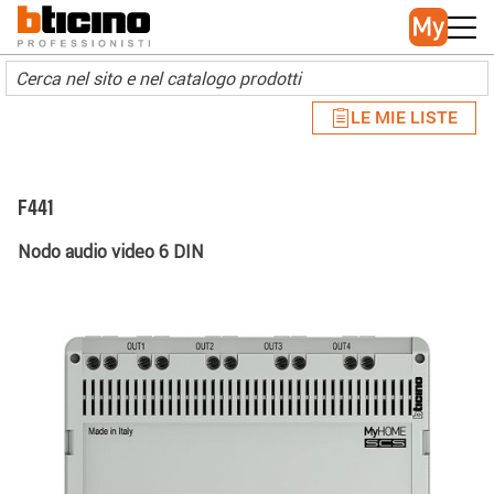
Skip to main content
Main navigation
LE MIE LISTE
F441
Nodo audio video 6 DIN