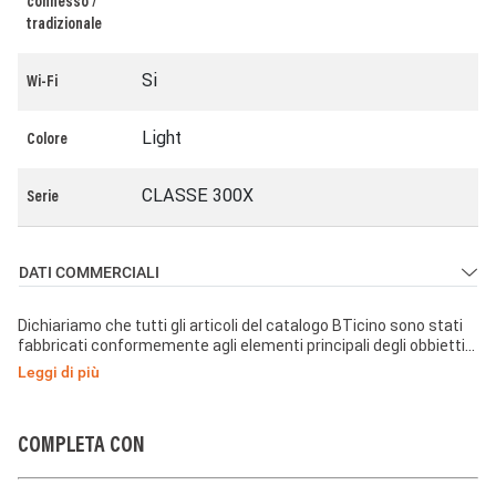
connesso /
tradizionale
Si
Wi-Fi
Light
Colore
CLASSE 300X
Serie
DATI COMMERCIALI
Dichiariamo che tutti gli articoli del catalogo BTicino sono stati
fabbricati conformemente agli elementi principali degli obbiettivi
di sicurezza della Direttiva Europea Bassa Tensione:
Leggi di più
2014/35/UE: 26 Febbraio 2014 e dove richiesto, anche
conformemente alle prescrizioni di protezione essenziali di
compatibilità elettromagnetica secondo la Direttiva Europea
2014/30/UE: 26 Febbraio 2014, e/o dove richiesto anche
COMPLETA CON
conformemente alla 1995/5/CE: 9 Marzo 1999 « R&TTE » o dove
richiesto anche conformemente alla 2014/53/UE: 16 Aprile 2014