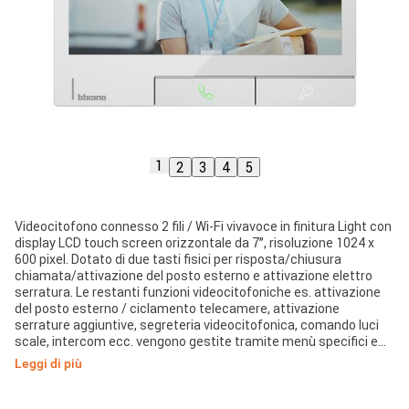
1
2
3
4
5
Videocitofono connesso 2 fili / Wi-Fi vivavoce in finitura Light con
display LCD touch screen orizzontale da 7”, risoluzione 1024 x
600 pixel. Dotato di due tasti fisici per risposta/chiusura
chiamata/attivazione del posto esterno e attivazione elettro
serratura. Le restanti funzioni videocitofoniche es. attivazione
del posto esterno / ciclamento telecamere, attivazione
serrature aggiuntive, segreteria videocitofonica, comando luci
scale, intercom ecc. vengono gestite tramite menù specifici e
display touch. Dotato di cancellatore eco digitale per una
Leggi di più
migliore qualità audio. Segnalazioni visive a LED per: stato
connessione alla rete Wi-Fi, info / notifiche ed esclusione
chiamata. Tramite il display touch è possibile accedere alla lista