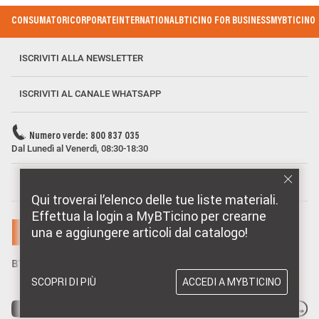
Footer Menu
CONSUMATORI
CORPORATE
INTERNATIONAL
BTICINO FOR BUSINESS
MYBTICINO
ISCRIVITI ALLA NEWSLETTER
ISCRIVITI AL CANALE WHATSAPP
Numero verde: 800 837 035
Dal Lunedì al Venerdì, 08:30-18:30
MARCHI DISTRIBUITI DA BTICINO
Qui troverai l’elenco delle tue liste materiali.
Effettua la login a MyBTicino per crearne
una e aggiungere articoli dal catalogo!
SCOPRI DI PIÙ
ACCEDI A MYBTICINO