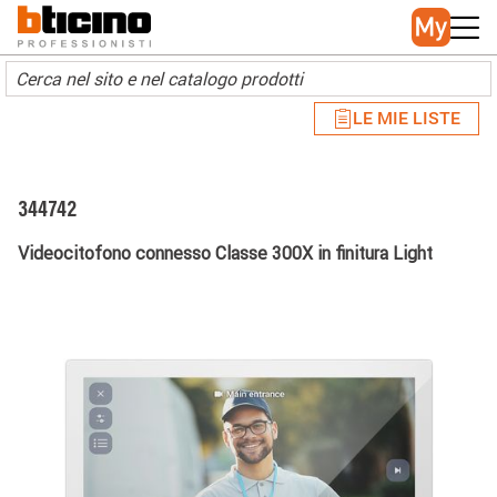
Skip to main content
Main navigation
LE MIE LISTE
344742
Videocitofono connesso Classe 300X in finitura Light