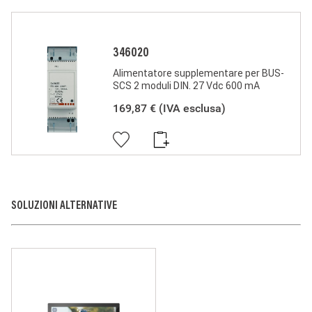
« RED ». I prodotti della BTicino S.p.A. sono conformi alle
prescrizioni delle norme pubblicate dalla Commissione
Elettrotecnica Internazionale (IEC). La conformità può essere
provata con certificati rilasciati da organismi riconosciuti dalla
346020
IEC secondo lo schema CB (CB-scheme). I nostri articoli sono
conformi alle Norme di Prodotto Europee e presentano, dove
Alimentatore supplementare per BUS-
necessario, la marcatura ,essi sono stati costruiti
SCS 2 moduli DIN. 27 Vdc 600 mA
conformemente alla Regola dell'Arte in materia di sicurezza
elettrica, essi non compromettono la sicurezza di persone,
169,87 €
(IVA esclusa)
animali domestici e beni se installati in modo corretto, secondo
la loro destinazione, e sottoposti a manutenzione non difettosa.
I prodotti BTicino certificati con il marchio IMQ (Istituto italiano
del Marchio di Qualità) sono inoltre conformi ai requisiti delle
norme elaborate dal Comitato Elettrotecnico Italiano (CEI). Sulla
base di quanto sopra tali prodotti sono da ritenersi conformi alle
prescrizioni del Decreto Ministeriale n°37 del 22/01/2008.
SOLUZIONI ALTERNATIVE