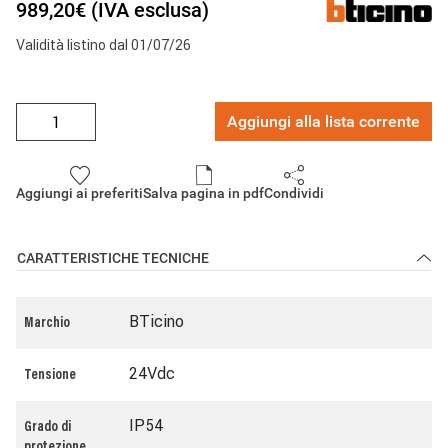
989,20€ (IVA esclusa)
impostazioni (es. luminosità della retroilluminazione, volume
della suoneria, volume dell’altoparlante, volume tasti, durata
dello screensaver). Possibilità di caricare screensaver
Validità listino dal 01/07/26
personalizzati tramite il software di configurazione. Il dispositivo
può essere alimentato tramite PoE (power over Ethernet) o
direttamente tramite l’alimentatore 375005.
Installazione da incasso con scatola dedicata 375009.
Aggiungi alla lista corrente
Aggiungi ai preferiti
Salva pagina in pdf
Condividi
CARATTERISTICHE TECNICHE
BTicino
Marchio
24Vdc
Tensione
IP54
Grado di