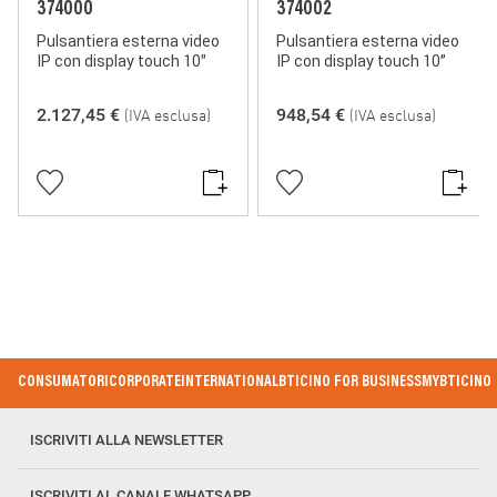
374000
374002
Pulsantiera esterna video
Pulsantiera esterna video
IP con display touch 10"
IP con display touch 10”
2.127,45 €
948,54 €
(IVA esclusa)
(IVA esclusa)
Footer Menu
CONSUMATORI
CORPORATE
INTERNATIONAL
BTICINO FOR BUSINESS
MYBTICINO
ISCRIVITI ALLA NEWSLETTER
ISCRIVITI AL CANALE WHATSAPP