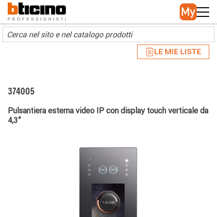
Skip to main content
Main navigation
LE MIE LISTE
374005
Pulsantiera esterna video IP con display touch verticale da
4,3”