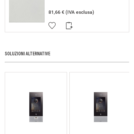
necessario, la marcatura ,essi sono stati costruiti
conformemente alla Regola dell'Arte in materia di sicurezza
elettrica, essi non compromettono la sicurezza di persone,
81,66 €
(IVA esclusa)
animali domestici e beni se installati in modo corretto, secondo
la loro destinazione, e sottoposti a manutenzione non difettosa.
I prodotti BTicino certificati con il marchio IMQ (Istituto italiano
del Marchio di Qualità) sono inoltre conformi ai requisiti delle
norme elaborate dal Comitato Elettrotecnico Italiano (CEI). Sulla
base di quanto sopra tali prodotti sono da ritenersi conformi alle
prescrizioni del Decreto Ministeriale n°37 del 22/01/2008.
SOLUZIONI ALTERNATIVE