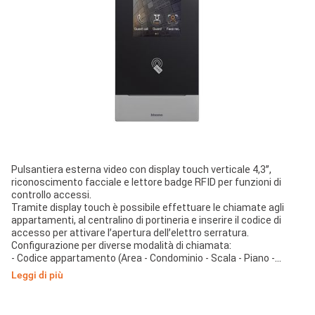
Pulsantiera esterna video con display touch verticale 4,3”,
riconoscimento facciale e lettore badge RFID per funzioni di
controllo accessi.
Tramite display touch è possibile effettuare le chiamate agli
appartamenti, al centralino di portineria e inserire il codice di
accesso per attivare l’apertura dell’elettro serratura.
Configurazione per diverse modalità di chiamata:
- Codice appartamento (Area - Condominio - Scala - Piano -
Appartamento)
Leggi di più
- Codici numerici o alfanumerici per i residenti
- Rubrica con elenco contatti
Accesso al menù per la manutenzione e per la gestione delle