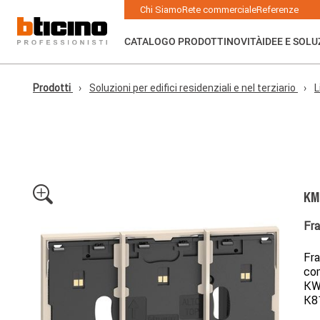
Skip to main content
Main navigation
Chi Siamo
Rete commerciale
Referenze
CATALOGO PRODOTTI
NOVITÀ
IDEE E SOLU
Prodotti
Soluzioni per edifici residenziali e nel terziario
L
KM
Fra
Fra
com
KW/
K81