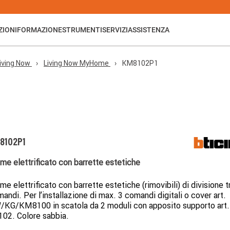
ZIONI
FORMAZIONE
STRUMENTI
SERVIZI
ASSISTENZA
iving Now
Living Now MyHome
KM8102P1
8102P1
me elettrificato con barrette estetiche
me elettrificato con barrette estetiche (rimovibili) di divisione tr
andi. Per l’installazione di max. 3 comandi digitali o cover art.
KG/KM8100 in scatola da 2 moduli con apposito supporto art.
02. Colore sabbia.