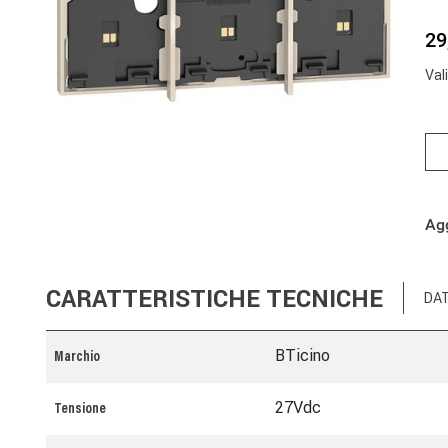
29
Val
Agg
CARATTERISTICHE TECNICHE
DAT
BTicino
Marchio
27Vdc
Tensione