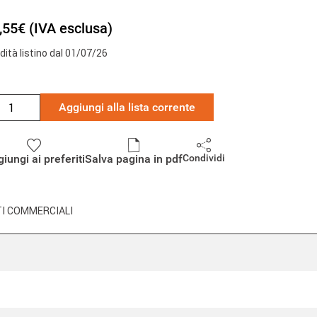
,55€ (IVA esclusa)
idità listino dal 01/07/26
Aggiungi alla lista corrente
iungi ai preferiti
Salva pagina in pdf
Condividi
I COMMERCIALI