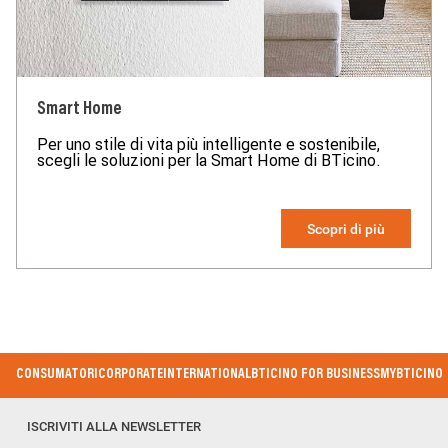
norme elaborate dal Comitato Elettrotecnico Italiano (CEI). Sulla
base di quanto sopra tali prodotti sono da ritenersi conformi alle
prescrizioni del Decreto Ministeriale n°37 del 22/01/2008.
Smart Home
Per uno stile di vita più intelligente e sostenibile,
scegli le soluzioni per la Smart Home di BTicino.
Scopri di più
Footer Menu
CONSUMATORI
CORPORATE
INTERNATIONAL
BTICINO FOR BUSINESS
MYBTICINO
ISCRIVITI ALLA NEWSLETTER