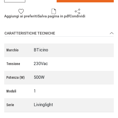
Aggiungi ai preferiti
Salva pagina in pdf
Condividi
CARATTERISTICHE TECNICHE
BTicino
Marchio
230Vac
Tensione
500W
Potenza (W)
1
Moduli
Livinglight
Serie