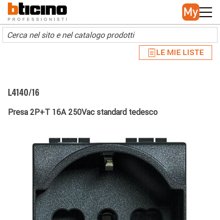
Skip to main content
Main navigation
LE MIE LISTE
L4140/16
Presa 2P+T 16A 250Vac standard tedesco