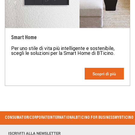
Smart Home
Per uno stile di vita più intelligente e sostenibile,
scegli le soluzioni per la Smart Home di BTicino.
Scopri di più
Footer Menu
CONSUMATORI
CORPORATE
INTERNATIONAL
BTICINO FOR BUSINESS
MYBTICINO
ISCRIVITI ALLA NEWSLETTER