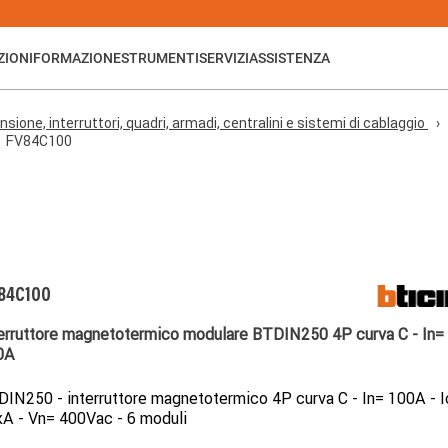
ZIONI
FORMAZIONE
STRUMENTI
SERVIZI
ASSISTENZA
nsione, interruttori, quadri, armadi, centralini e sistemi di cablaggio
FV84C100
84C100
erruttore magnetotermico modulare BTDIN250 4P curva C - In=
0A
IN250 - interruttore magnetotermico 4P curva C - In= 100A - 
A - Vn= 400Vac - 6 moduli