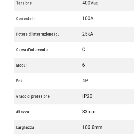
400Vac
Tensione
100A
Corrente In
25kA
Potere di interruzione Icu
C
Curva d'intervento
6
Moduli
4P
Poli
IP20
Grado di protezione
83mm
Altezza
106.8mm
Larghezza