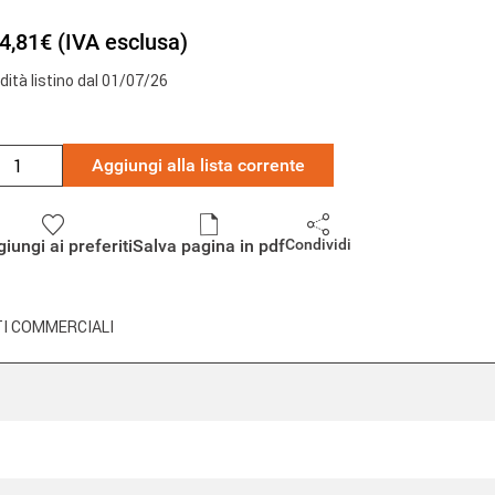
4,81€ (IVA esclusa)
idità listino dal 01/07/26
Aggiungi alla lista corrente
iungi ai preferiti
Salva pagina in pdf
Condividi
I COMMERCIALI