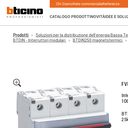
Skip to main content
Main navigation
Chi Siamo
Rete commerciale
Referenze
CATALOGO PRODOTTI
NOVITÀ
IDEE E SOLU
Prodotti
Soluzioni per la distribuzione dell'energia Bassa Te
BTDIN - Interruttori modulari
BTDIN250 magnetotermici
FV
Int
10
BTD
25k