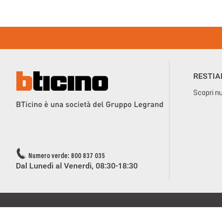
Footer Menu
RESTIA
Scopri nu
Numero verde: 800 837 035
Dal Lunedì al Venerdì, 08:30-18:30
Privacy e utilizzo dei cookie
Consenso Privacy
Data