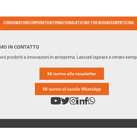
CONSUMATORI
CORPORATE
INTERNATIONAL
BTICINO FOR BUSINESS
MYBTICINO
MO IN CONTATTO
ovi prodotti e innovazioni in anteprima. Lasciati ispirare e rimani sem
Mi iscrivo alla newsletter
Mi iscrivo al canale WhatsApp
 Privacy e Cybersecurity
Accessibilità
Etichettatura Ambi