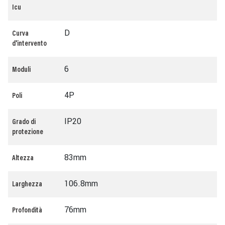
Icu
D
Curva
d'intervento
6
Moduli
4P
Poli
IP20
Grado di
protezione
83mm
Altezza
106.8mm
Larghezza
76mm
Profondità