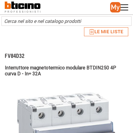
Skip to main content
Main navigation
LE MIE LISTE
FV84D32
Interruttore magnetotermico modulare BTDIN250 4P
curva D - In= 32A