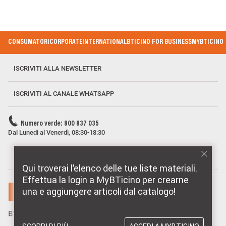
Footer Menu
CONSUMATORI
CORPORATE
INTERNATIONAL
BTICINO FOR BUSINESS
MYBTICINO
ISCRIVITI ALLA NEWSLETTER
ISCRIVITI AL CANALE WHATSAPP
Numero verde: 800 837 035
Dal Lunedì al Venerdì, 08:30-18:30
MARCHI DISTRIBUITI DA BTICINO
Qui troverai l’elenco delle tue liste materiali.
Effettua la login a MyBTicino per crearne
una e aggiungere articoli dal catalogo!