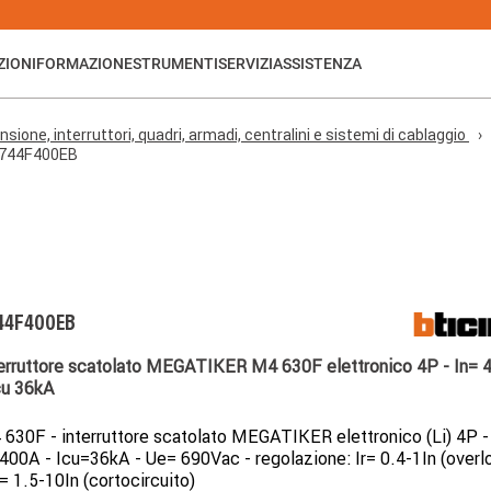
ZIONI
FORMAZIONE
STRUMENTI
SERVIZI
ASSISTENZA
nsione, interruttori, quadri, armadi, centralini e sistemi di cablaggio
744F400EB
44F400EB
erruttore scatolato MEGATIKER M4 630F elettronico 4P - In= 
cu 36kA
630F - interruttore scatolato MEGATIKER elettronico (Li) 4P -
400A - Icu=36kA - Ue= 690Vac - regolazione: Ir= 0.4-1In (overlo
= 1.5-10In (cortocircuito)