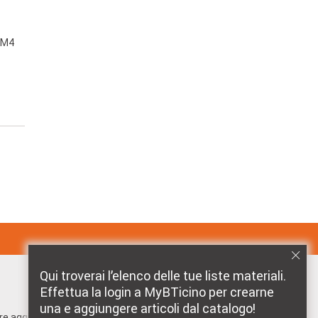
e M4
Qui troverai l’elenco delle tue liste materiali.
Effettua la login a MyBTicino per crearne
MARCHI DISTRIBUITI DA BTICINO
una e aggiungere articoli dal catalogo!
pre aggiornato!