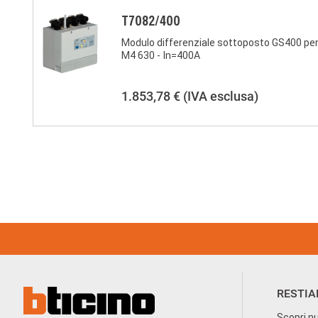
T7082/400
Modulo differenziale sottoposto GS400 pe
M4 630 - In=400A
1.853,78 €
(IVA esclusa)
Footer Menu
RESTIA
Scopri nu