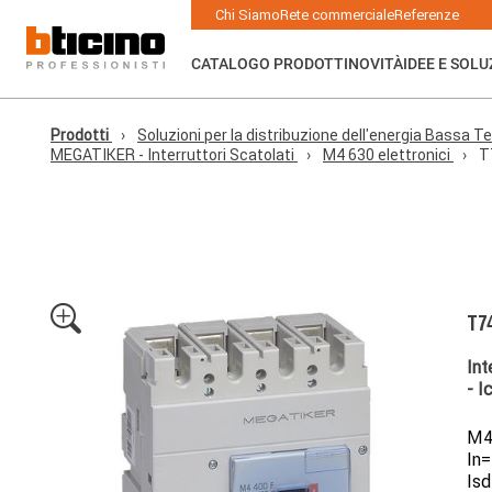
Skip to main content
Main navigation
Chi Siamo
Rete commerciale
Referenze
CATALOGO PRODOTTI
NOVITÀ
IDEE E SOLU
Prodotti
Soluzioni per la distribuzione dell'energia Bassa Te
MEGATIKER - Interruttori Scatolati
M4 630 elettronici
T
T7
Int
- I
M4 
In=
Isd