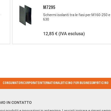
M7295
r
Schermi isolanti tra le fasi per M160-250 
630
12,85 €
(IVA esclusa)
CONSUMATORI
CORPORATE
INTERNATIONAL
BTICINO FOR BUSINESS
MYBTICINO
MO IN CONTATTO
ovi prodotti e innovazioni in anteprima. Lasciati ispirare e rimani sem